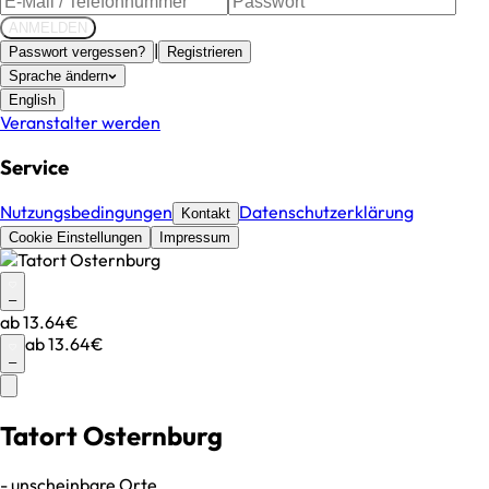
ANMELDEN
|
Passwort vergessen?
Registrieren
Sprache ändern
English
Veranstalter werden
Service
Nutzungsbedingungen
Datenschutzerklärung
Kontakt
Cookie Einstellungen
Impressum
–
ab
13.64€
ab
13.64€
–
Tatort Osternburg
- unscheinbare Orte