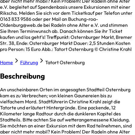
aber nicht mehr mobil? Kein Problem! Der Radeln ohne Alter
e.V. begleitet auf Spendenbasis unsere Exkursionen mit einer
Rikscha. Melden Sie sich vor dem Ticketkauf per Telefon unter
0163 833 9586 oder per Mail an Buchung-roa-
Oldenburg@web.de bei Radeln ohne Alter e.V. und stimmen
Sie Ihren Terminwunsch ab. Danach können Sie ihr Ticket
kaufen und los geht’s! Treffpunkt: Osternburger Markt, Bremer
Str. 38, Ende: Osternburger Markt Dauer: 2,5 Stunden Kosten
pro Person: 15 Euro Abb.: Tatort Osternburg © Christine Krahl
Home
Führung
Tatort Osternburg
Beschreibung
An unscheinbaren Orten im angesagten Stadtteil Osternburg
kam es zu Verbrechen; von kleinen Gaunereien bis zu
vielfachem Mord. Stadtführerin Christine Krahl zeigt die
Tatorte und erläutert Hintergründe. Eine packende, 12
Kilometer lange Radtour durch die dunkleren Kapitel des
Stadtteils. Bitte achten Sie auf wetterangemessene Kleidung.
Sie möchten an einer Exkursion mit dem Rad teilnehmen, sind
aber nicht mehr mobil? Kein Problem! Der Radeln ohne Alter