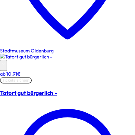
Stadtmuseum Oldenburg
–
ab
10.91€
Tickets sichern
Tatort gut bürgerlich -