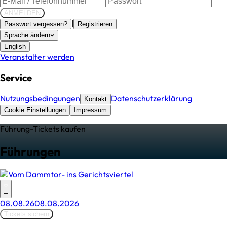
ANMELDEN
|
Passwort vergessen?
Registrieren
Sprache ändern
English
Veranstalter werden
Service
Nutzungsbedingungen
Datenschutzerklärung
Kontakt
Cookie Einstellungen
Impressum
Führung
-Tickets kaufen
Führungen
–
08.08.26
08.08.2026
Tickets sichern