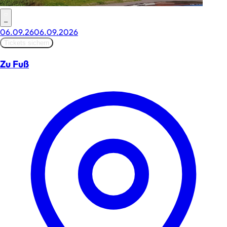
–
06.09.26
06.09.2026
Tickets sichern
Zu Fuß