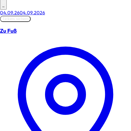
–
04.09.26
04.09.2026
Tickets sichern
Zu Fuß