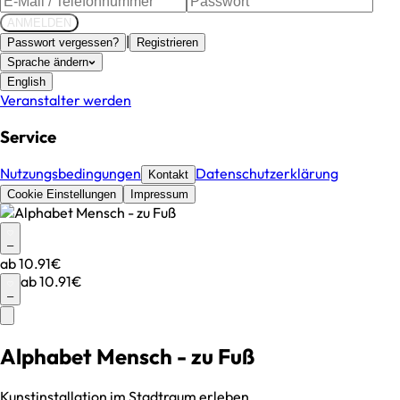
ANMELDEN
|
Passwort vergessen?
Registrieren
Sprache ändern
English
Veranstalter werden
Service
Nutzungsbedingungen
Datenschutzerklärung
Kontakt
Cookie Einstellungen
Impressum
–
ab
10.91€
ab
10.91€
–
Alphabet Mensch - zu Fuß
Kunstinstallation im Stadtraum erleben