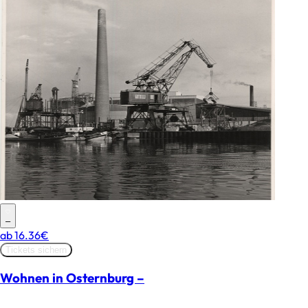
–
ab
16.36€
Tickets sichern
Wohnen in Osternburg –