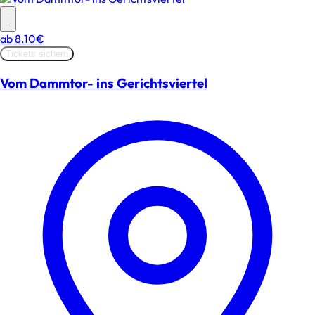
–
ab
8.10€
Tickets sichern
Vom Dammtor- ins Gerichtsviertel