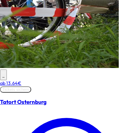
–
ab
13.64€
Tickets sichern
Tatort Osternburg