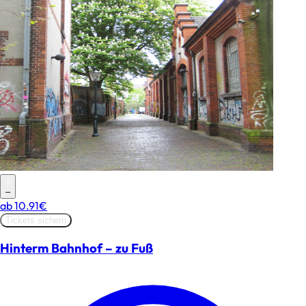
–
ab
10.91€
Tickets sichern
Hinterm Bahnhof – zu Fuß