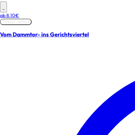
–
ab
8.10€
Tickets sichern
Vom Dammtor- ins Gerichtsviertel