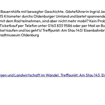
Bauernhöfe mit bewegter Geschichte. Gästeführerin Ingrid Jen
5 Kilometer durchs Oldenburger Umland und bietet spannende Ei
it dem Rad teilnehmen, sind aber nicht mehr mobil? Kein Prob
m Ticketkauf per Telefon unter 0163 833 9586 oder per Mail an
ket kaufen und los geht’s! Treffpunkt: Am Stau 143/ Eisenbahn
 Stadtmuseum Oldenburg
lgen und Landwirtschaft im Wandel. Treffpunkt: Am Stau 143, E