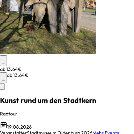
–
ab
13.64€
ab
13.64€
–
Kunst rund um den Stadtkern
Radtour
19.08.2026
Veranstalter
Stadtmuseum Oldenburg 2026
Mehr Events