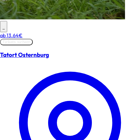
–
ab
13.64€
Tickets sichern
Tatort Osternburg