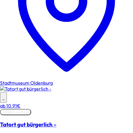
Stadtmuseum Oldenburg
–
ab
10.91€
Tickets sichern
Tatort gut bürgerlich -