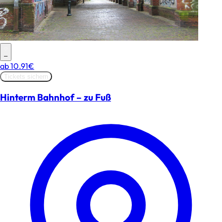
–
ab
10.91€
Tickets sichern
Hinterm Bahnhof – zu Fuß