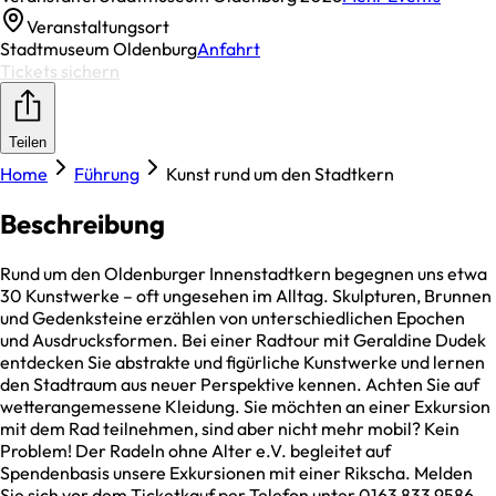
Veranstaltungsort
Stadtmuseum Oldenburg
Anfahrt
Tickets sichern
Teilen
Home
Führung
Kunst rund um den Stadtkern
Beschreibung
Rund um den Oldenburger Innenstadtkern begegnen uns etwa
30 Kunstwerke – oft ungesehen im Alltag. Skulpturen, Brunnen
und Gedenksteine erzählen von unterschiedlichen Epochen
und Ausdrucksformen. Bei einer Radtour mit Geraldine Dudek
entdecken Sie abstrakte und figürliche Kunstwerke und lernen
den Stadtraum aus neuer Perspektive kennen. Achten Sie auf
wetterangemessene Kleidung. Sie möchten an einer Exkursion
mit dem Rad teilnehmen, sind aber nicht mehr mobil? Kein
Problem! Der Radeln ohne Alter e.V. begleitet auf
Spendenbasis unsere Exkursionen mit einer Rikscha. Melden
Sie sich vor dem Ticketkauf per Telefon unter 0163 833 9586