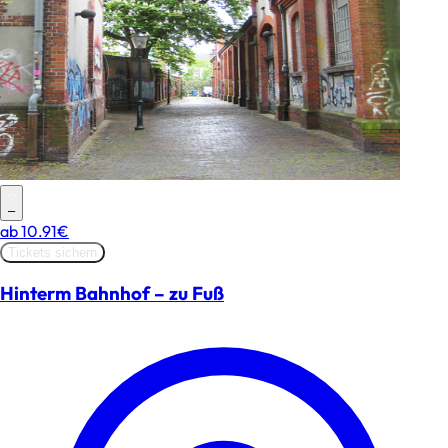
–
ab
10.91€
Tickets sichern
Hinterm Bahnhof – zu Fuß