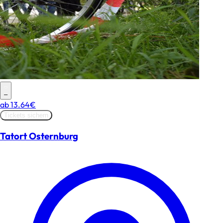
–
ab
13.64€
Tickets sichern
Tatort Osternburg