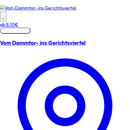
–
ab
8.10€
Tickets sichern
Vom Dammtor- ins Gerichtsviertel