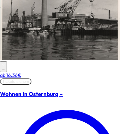
–
ab
16.36€
Tickets sichern
Wohnen in Osternburg –