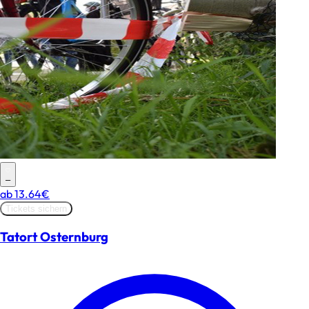
–
ab
13.64€
Tickets sichern
Tatort Osternburg