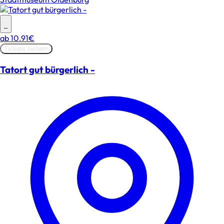
–
ab
10.91€
Tickets sichern
Tatort gut bürgerlich -