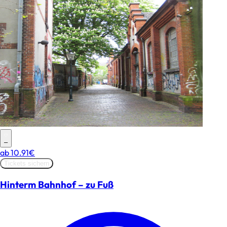
–
ab
10.91€
Tickets sichern
Hinterm Bahnhof – zu Fuß