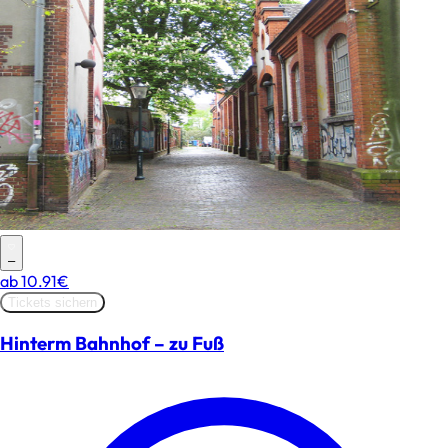
–
ab
10.91€
Tickets sichern
Hinterm Bahnhof – zu Fuß