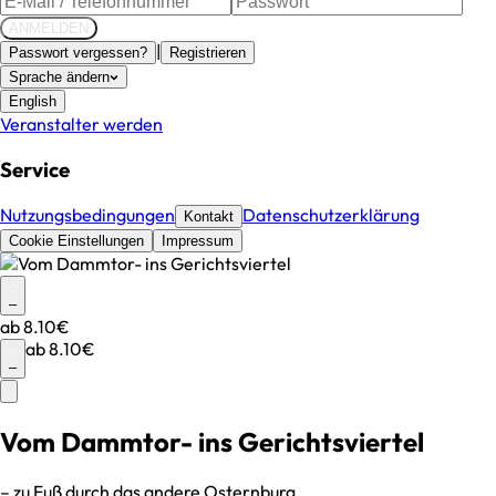
ANMELDEN
|
Passwort vergessen?
Registrieren
Sprache ändern
English
Veranstalter werden
Service
Nutzungsbedingungen
Datenschutzerklärung
Kontakt
Cookie Einstellungen
Impressum
–
ab
8.10€
ab
8.10€
–
Vom Dammtor- ins Gerichtsviertel
– zu Fuß durch das andere Osternburg