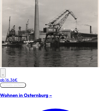
–
ab
16.36€
Tickets sichern
Wohnen in Osternburg –