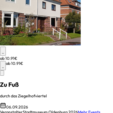
–
ab
10.91€
ab
10.91€
–
Zu Fuß
durch das Ziegelhofviertel
06.09.2026
Veranstalter
Stadtmuseum Oldenburg 2026
Mehr Events