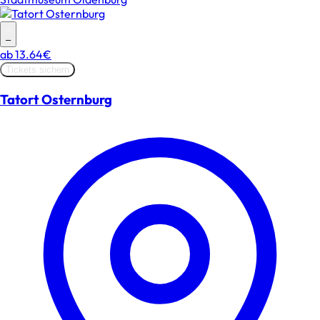
–
ab
13.64€
Tickets sichern
Tatort Osternburg