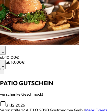
–
ab
10.00€
ab
10.00€
–
PATIO GUTSCHEIN
verschenke Geschmack!
31.12.2026
Veranstalter
P.A.T.I.O.2020 Gastronomie GmbH
Mehr Events