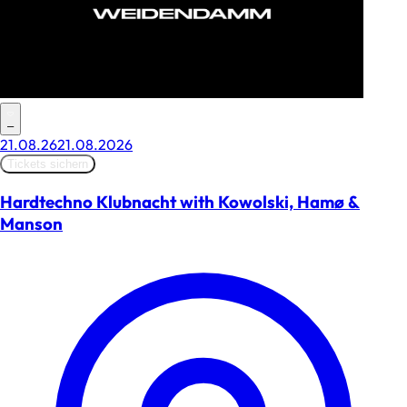
–
21.08.26
21.08.2026
Tickets sichern
Hardtechno Klubnacht with Kowolski, Hamø &
Manson