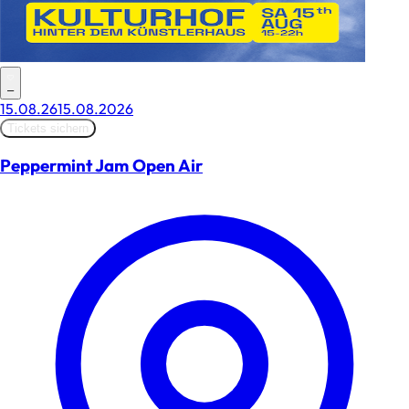
–
15.08.26
15.08.2026
Tickets sichern
Peppermint Jam Open Air