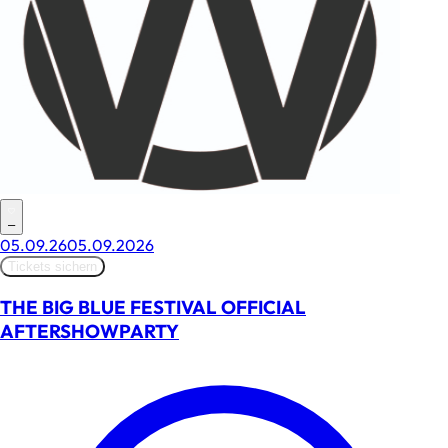
–
05.09.26
05.09.2026
Tickets sichern
THE BIG BLUE FESTIVAL OFFICIAL
AFTERSHOWPARTY