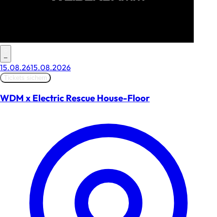
–
15.08.26
15.08.2026
Tickets sichern
WDM x Electric Rescue House-Floor