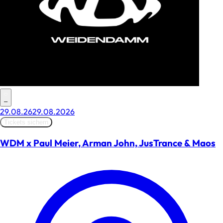
–
29.08.26
29.08.2026
Tickets sichern
WDM x Paul Meier, Arman John, JusTrance & Maos