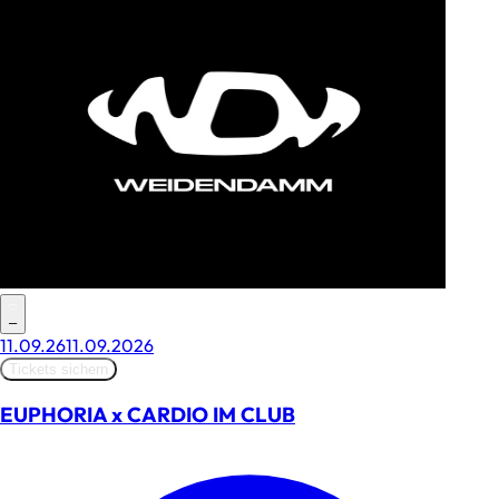
–
11.09.26
11.09.2026
Tickets sichern
EUPHORIA x CARDIO IM CLUB