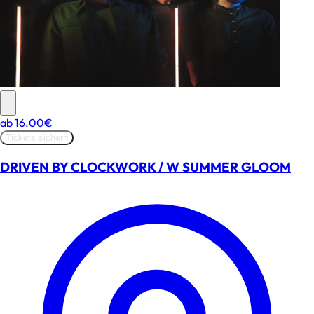
–
ab
16.00€
Tickets sichern
DRIVEN BY CLOCKWORK / W SUMMER GLOOM