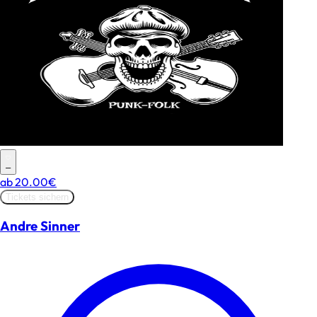
–
ab
20.00€
Tickets sichern
Andre Sinner