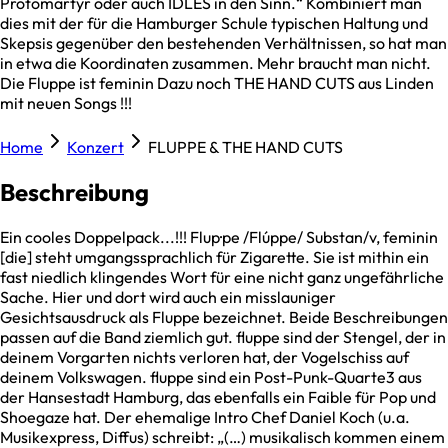
Protomartyr oder auch IDLES in den Sinn.“ Kombiniert man
dies mit der für die Hamburger Schule typischen Haltung und
Skepsis gegenüber den bestehenden Verhältnissen, so hat man
in etwa die Koordinaten zusammen. Mehr braucht man nicht.
Die Fluppe ist feminin Dazu noch THE HAND CUTS aus Linden
mit neuen Songs !!!
Home
Konzert
FLUPPE & THE HAND CUTS
Beschreibung
Ein cooles Doppelpack...!!! Flup·pe /Flúppe/ Substan/v, feminin
[die] steht umgangssprachlich für Zigarette. Sie ist mithin ein
fast niedlich klingendes Wort für eine nicht ganz ungefährliche
Sache. Hier und dort wird auch ein misslauniger
Gesichtsausdruck als Fluppe bezeichnet. Beide Beschreibungen
passen auf die Band ziemlich gut. fluppe sind der Stengel, der in
deinem Vorgarten nichts verloren hat, der Vogelschiss auf
deinem Volkswagen. fluppe sind ein Post-Punk-Quarte3 aus
der Hansestadt Hamburg, das ebenfalls ein Faible für Pop und
Shoegaze hat. Der ehemalige Intro Chef Daniel Koch (u.a.
Musikexpress, Diffus) schreibt: „(…) musikalisch kommen einem