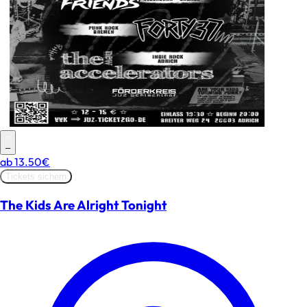
–
ab
13.50€
Tickets sichern
The Kids Are Alright Tonight