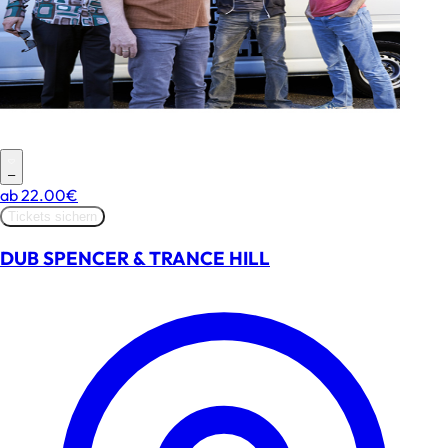
–
ab
22.00€
Tickets sichern
DUB SPENCER & TRANCE HILL