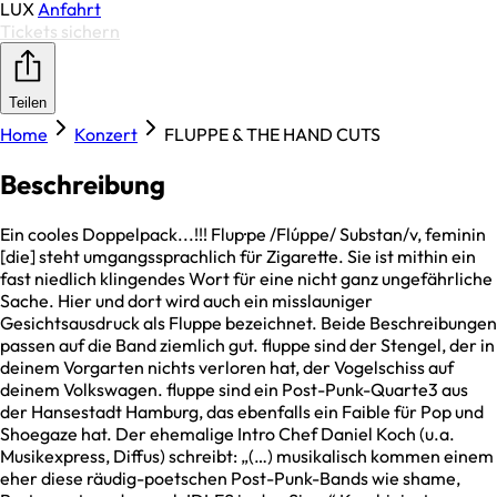
LUX
Anfahrt
Tickets sichern
Teilen
Home
Konzert
FLUPPE & THE HAND CUTS
Beschreibung
Ein cooles Doppelpack...!!! Flup·pe /Flúppe/ Substan/v, feminin
[die] steht umgangssprachlich für Zigarette. Sie ist mithin ein
fast niedlich klingendes Wort für eine nicht ganz ungefährliche
Sache. Hier und dort wird auch ein misslauniger
Gesichtsausdruck als Fluppe bezeichnet. Beide Beschreibungen
passen auf die Band ziemlich gut. fluppe sind der Stengel, der in
deinem Vorgarten nichts verloren hat, der Vogelschiss auf
deinem Volkswagen. fluppe sind ein Post-Punk-Quarte3 aus
der Hansestadt Hamburg, das ebenfalls ein Faible für Pop und
Shoegaze hat. Der ehemalige Intro Chef Daniel Koch (u.a.
Musikexpress, Diffus) schreibt: „(…) musikalisch kommen einem
eher diese räudig-poetschen Post-Punk-Bands wie shame,