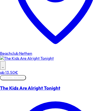
Beachclub Nethen
–
ab
13.50€
Tickets sichern
The Kids Are Alright Tonight