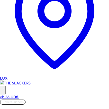
LUX
–
ab
26.00€
Tickets sichern