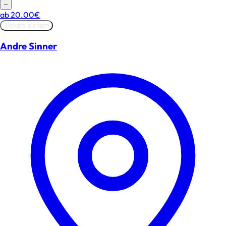
–
ab
20.00€
Tickets sichern
Andre Sinner