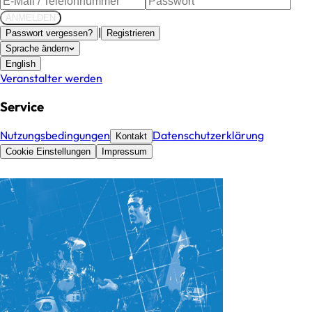
ANMELDEN
|
Passwort vergessen?
Registrieren
Sprache ändern
English
Veranstalter werden
Service
Nutzungsbedingungen
Datenschutzerklärung
Kontakt
Cookie Einstellungen
Impressum