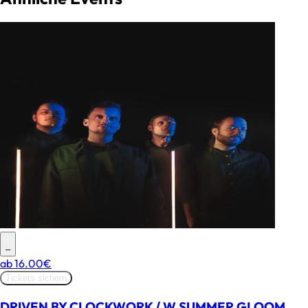
–
ab
16.00€
Tickets sichern
DRIVEN BY CLOCKWORK / W SUMMER GLOOM