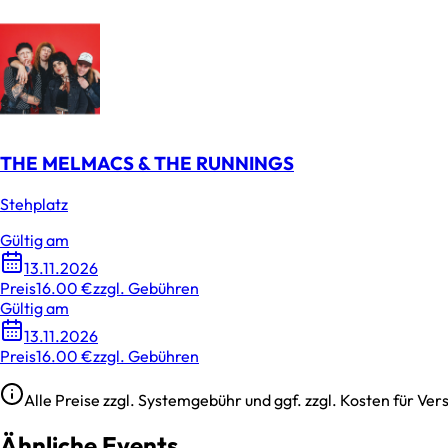
THE MELMACS & THE RUNNINGS
Stehplatz
Gültig am
13.11.2026
Preis
16.00 €
zzgl. Gebühren
Gültig am
13.11.2026
Preis
16.00 €
zzgl. Gebühren
Alle Preise zzgl. Systemgebühr und ggf. zzgl. Kosten für V
Ähnliche Events