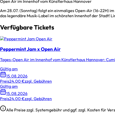
Open Air im Innenhof vom Künstlerhaus Hannover
Am 28.07. (Sonntag) folgt ein einmaliges Open-Air (16-22H) i
das legendäre Musik-Label im schönsten Innenhof der Stadt! Limi
Verfügbare Tickets
Peppermint Jam x Open Air
Tages-Open Air im Innenhof vom Künstlerhaus Hannover: Cumbe
Gültig am
15.08.2026
Preis
24.00 €
zzgl. Gebühren
Gültig am
15.08.2026
Preis
24.00 €
zzgl. Gebühren
Alle Preise zzgl. Systemgebühr und ggf. zzgl. Kosten für V