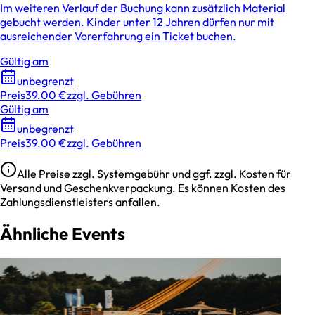
Im weiteren Verlauf der Buchung kann zusätzlich Material
gebucht werden. Kinder unter 12 Jahren dürfen nur mit
ausreichender Vorerfahrung ein Ticket buchen.
Gültig am
unbegrenzt
Preis
39.00 €
zzgl. Gebühren
Gültig am
unbegrenzt
Preis
39.00 €
zzgl. Gebühren
Alle Preise zzgl. Systemgebühr und ggf. zzgl. Kosten für
Versand und Geschenkverpackung. Es können Kosten des
Zahlungsdienstleisters anfallen.
Ähnliche Events