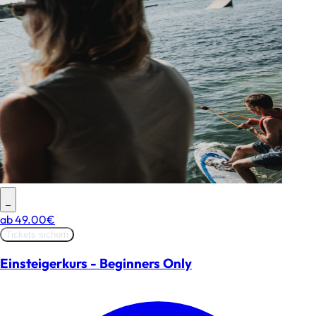
–
ab
49.00€
Tickets sichern
Einsteigerkurs - Beginners Only