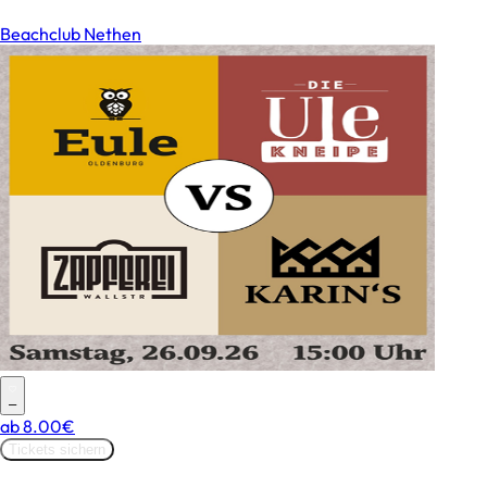
Beachclub Nethen
–
ab
8.00€
Tickets sichern