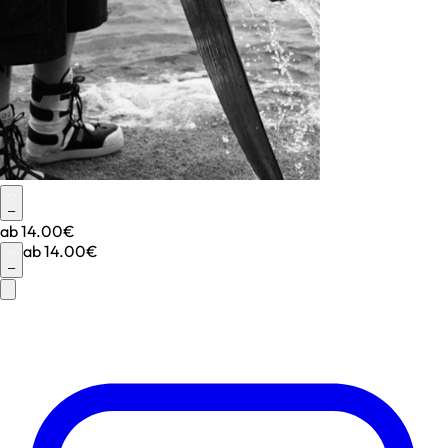
–
ab
14.00€
ab
14.00€
–