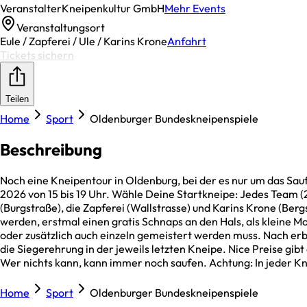
Veranstalter
Kneipenkultur GmbH
Mehr Events
Veranstaltungsort
Eule / Zapferei / Ule / Karins Krone
Anfahrt
Tickets sichern
Teilen
Home
Sport
Oldenburger Bundeskneipenspiele
Beschreibung
Noch eine Kneipentour in Oldenburg, bei der es nur um das S
2026 von 15 bis 19 Uhr. Wähle Deine Startkneipe: Jedes Team (2 
(Burgstraße), die Zapferei (Wallstrasse) und Karins Krone (Be
werden, erstmal einen gratis Schnaps an den Hals, als kleine Mo
oder zusätzlich auch einzeln gemeistert werden muss. Nach erb
die Siegerehrung in der jeweils letzten Kneipe. Nice Preise gib
Wer nichts kann, kann immer noch saufen. Achtung: In jeder Kn
Home
Sport
Oldenburger Bundeskneipenspiele