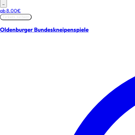
–
ab
8.00€
Tickets sichern
Oldenburger Bundeskneipenspiele