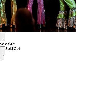
–
Sold Out
Sold Out
–