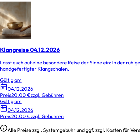
Klangreise 04.12.2026
La­sst euch a­uf eine besondere Reise der Sinne ein: In der ru
handgefertigter Kla­ngscha­len.
Gültig am
04.12.2026
Preis
20.00 €
zzgl. Gebühren
Gültig am
04.12.2026
Preis
20.00 €
zzgl. Gebühren
Alle Preise zzgl. Systemgebühr und ggf. zzgl. Kosten für V