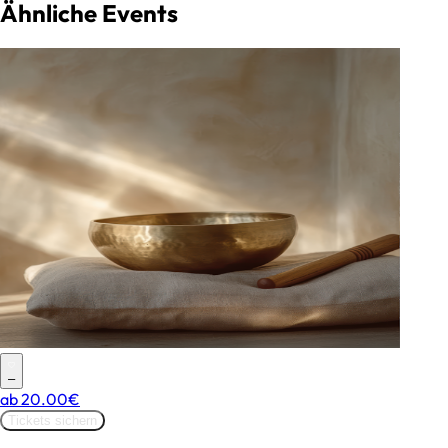
Ähnliche Events
–
ab
20.00€
Tickets sichern