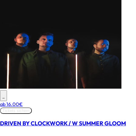
–
ab
16.00€
Tickets sichern
DRIVEN BY CLOCKWORK / W SUMMER GLOOM