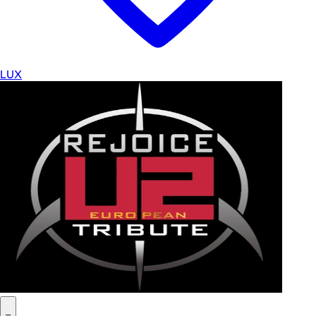
LUX
–