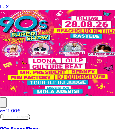
LUX
–
ab
11.00€
Tickets sichern
90s Super Show