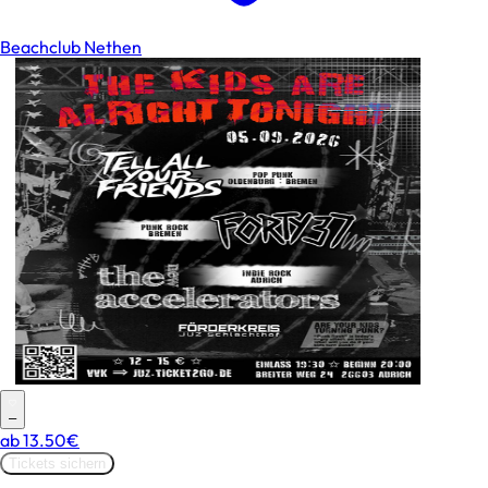
Beachclub Nethen
–
ab
13.50€
Tickets sichern