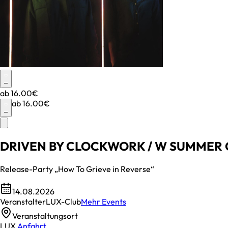
–
ab
16.00€
ab
16.00€
–
DRIVEN BY CLOCKWORK / W SUMMER
Release-Party „How To Grieve in Reverse“
14.08.2026
Veranstalter
LUX-Club
Mehr Events
Veranstaltungsort
LUX
Anfahrt