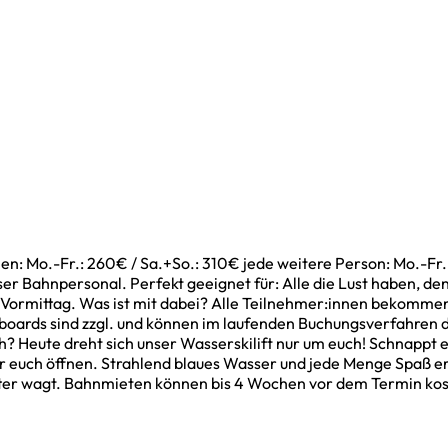
: Mo.-Fr.: 260€ / Sa.+So.: 310€ jede weitere Person: Mo.-Fr.:
ser Bahnpersonal. Perfekt geeignet für: Alle die Lust haben, den
 Vormittag. Was ist mit dabei? Alle Teilnehmer:innen bekommen
oards sind zzgl. und können im laufenden Buchungsverfahren d
h? Heute dreht sich unser Wasserskilift nur um euch! Schnappt 
ür euch öffnen. Strahlend blaues Wasser und jede Menge Spaß er
Bretter wagt. Bahnmieten können bis 4 Wochen vor dem Termin k