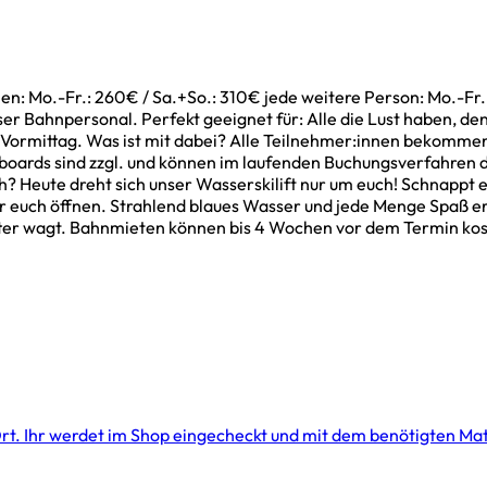
: Mo.-Fr.: 260€ / Sa.+So.: 310€ jede weitere Person: Mo.-Fr.:
ser Bahnpersonal. Perfekt geeignet für: Alle die Lust haben, den
 Vormittag. Was ist mit dabei? Alle Teilnehmer:innen bekommen
oards sind zzgl. und können im laufenden Buchungsverfahren d
h? Heute dreht sich unser Wasserskilift nur um euch! Schnappt 
ür euch öffnen. Strahlend blaues Wasser und jede Menge Spaß er
Bretter wagt. Bahnmieten können bis 4 Wochen vor dem Termin k
r Ort. Ihr werdet im Shop eingecheckt und mit dem benötigten Mat