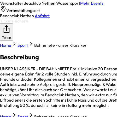
Veranstalter
Beachlub Nethen Wassersport
Mehr Events
Veranstaltungsort
Beachclub Nethen
Anfahrt
Tickets sichern
Teilen
Home
Sport
Bahnmiete - unser Klassiker
Beschreibung
UNSER KLASSIKER - DIE BAHNMIETE Preis: inklusive 20 Personen
deine eigene Bahn für 2 volle Stunden inkl. Einführung durch un
Freunde und/oder Kolleg:innen und habt einen unvergesslichen
Auftriebsweste ohne Aufpreis gestellt. Neoprenanzüge & Wakeb
benötigt, könnt ihr dies auch vor Ort buchen. Was erwartet euc
exklusiven Vormittag im Beachclub Nethen, den wir extra nur f
Liftbedieners die ersten Schritte ins kühle Nass und auf die 
Erstattung 50 %, danach ist keine Erstattung mehr möglich.
Home
Sport
Bahnmiete - unser Klassiker