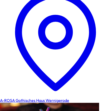
A-ROSA Gothisches Haus Wernigerode