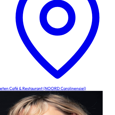
eten Café & Restaurant (NOORD Carolinensiel)