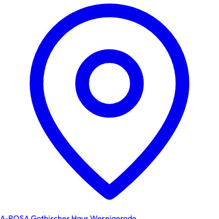
A-ROSA Gothisches Haus Wernigerode