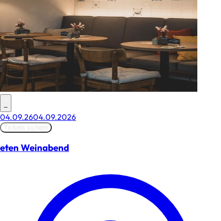
–
04.09.26
04.09.2026
Tickets sichern
eten Weinabend