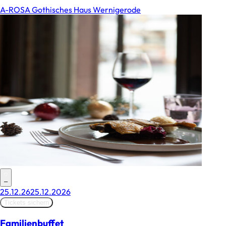
A-ROSA Gothisches Haus Wernigerode
–
25.12.26
25.12.2026
Tickets sichern
Familienbuffet