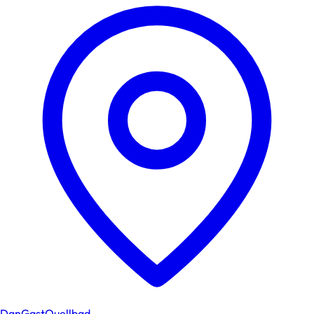
DanGastQuellbad