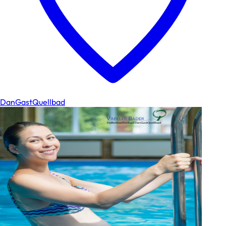
DanGastQuellbad