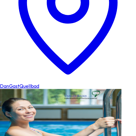
DanGastQuellbad