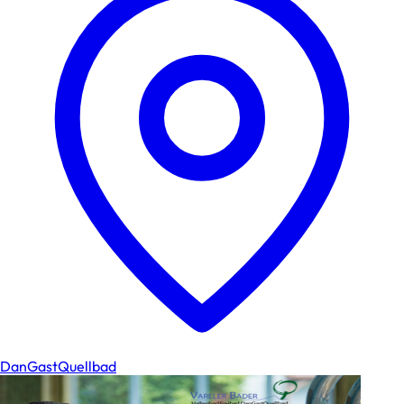
DanGastQuellbad