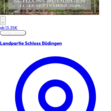
–
ab
13.35€
Tickets sichern
Landpartie Schloss Büdingen