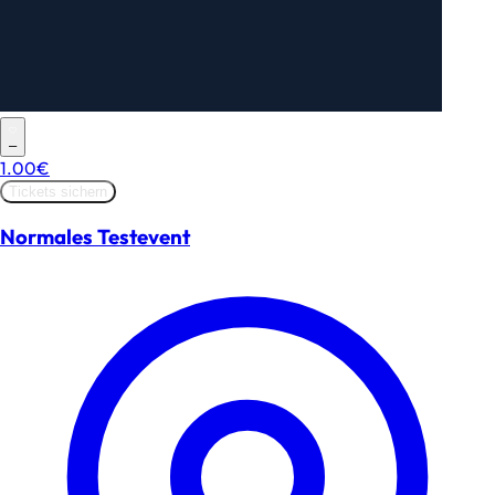
–
1.00€
Tickets sichern
Normales Testevent