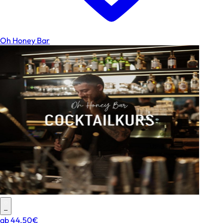
Oh Honey Bar
–
ab
44.50€