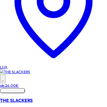
LUX
–
ab
26.00€
Tickets sichern
THE SLACKERS