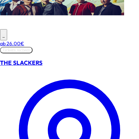
–
ab
26.00€
Tickets sichern
THE SLACKERS