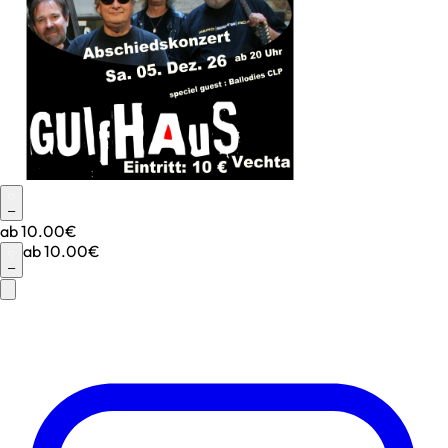
–
ab
10.00€
ab
10.00€
–