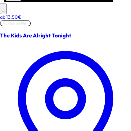
–
ab
13.50€
Tickets sichern
The Kids Are Alright Tonight