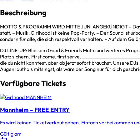
Beschreibung
MOTTO & PROGRAMM WIRD MITTE JUNI ANGEKÜNDIGT – Day Party für
statt. – Musik: Girlhood ist keine Pop-Party. – Der Sound ist urb
sondern für alle, die sich respektvoll verhalten. – Auf dem Gelä
DJ LINE-UP: Blossom Good & Friends Motto und weiteres Progra
Platz sichern. First come, first serve. ____________________
die du nicht kanntest, aber ab jetzt sofort brauchst. Unsere DJ
Augen lauthals mitsingst, als wäre der Song nur für dich gesc
Verfügbare Tickets
Mannheim – FREE ENTRY
Es wird keinen Ticketverkauf geben. Einfach vorbeikommen und
Gültig am