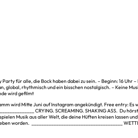
 alle, die Bock haben dabei zu sein. – Beginn: 16 Uhr – Firs
an, global, rhythmisch und ein bisschen nostalgisch. – Keine Musi
nde wird gefilmt
mm wird Mitte Juni auf Instagram angekündigt. Free entry: Es
_________________ CRYING. SCREAMING. SHAKING ASS. Du hörst Li
s spielen Musik aus aller Welt, die deine Hüften kreisen lassen
hrieben worden. _____________________________________ WETTER: