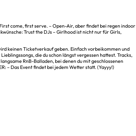
t come, first serve. – Open-Air, aber findet bei regen indoor
kwünsche: Trust the DJs – Girlhood ist nicht nur für Girls,
 wird keinen Ticketverkauf geben. Einfach vorbeikommen und
eblingssongs, die du schon längst vergessen hattest. Tracks,
 und langsame RnB-Balladen, bei denen du mit geschlossenen
 – Das Event findet bei jedem Wetter statt. (Yayyy!)