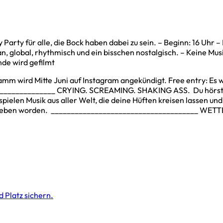
 alle, die Bock haben dabei zu sein. – Beginn: 16 Uhr – Firs
an, global, rhythmisch und ein bisschen nostalgisch. – Keine Musi
nde wird gefilmt
mm wird Mitte Juni auf Instagram angekündigt. Free entry: Es
_________________ CRYING. SCREAMING. SHAKING ASS. Du hörst Li
s spielen Musik aus aller Welt, die deine Hüften kreisen lassen
hrieben worden. _____________________________________ WETTER:
 Platz sichern.