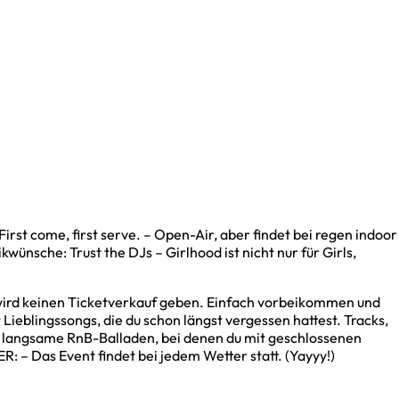
t come, first serve. – Open-Air, aber findet bei regen indoor
kwünsche: Trust the DJs – Girlhood ist nicht nur für Girls,
 wird keinen Ticketverkauf geben. Einfach vorbeikommen und
eblingssongs, die du schon längst vergessen hattest. Tracks,
 und langsame RnB-Balladen, bei denen du mit geschlossenen
 – Das Event findet bei jedem Wetter statt. (Yayyy!)