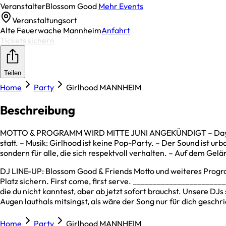
Veranstalter
Blossom Good
Mehr Events
Veranstaltungsort
Alte Feuerwache Mannheim
Anfahrt
Tickets sichern
Teilen
Home
Party
Girlhood MANNHEIM
Beschreibung
MOTTO & PROGRAMM WIRD MITTE JUNI ANGEKÜNDIGT – Day Party für
statt. – Musik: Girlhood ist keine Pop-Party. – Der Sound ist urb
sondern für alle, die sich respektvoll verhalten. – Auf dem Gelä
DJ LINE-UP: Blossom Good & Friends Motto und weiteres Progra
Platz sichern. First come, first serve. ____________________
die du nicht kanntest, aber ab jetzt sofort brauchst. Unsere DJ
Augen lauthals mitsingst, als wäre der Song nur für dich gesc
Home
Party
Girlhood MANNHEIM