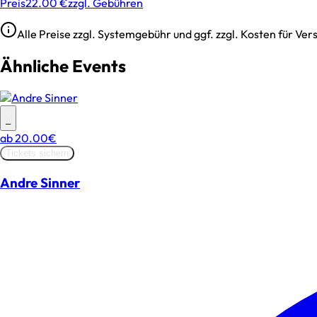
Preis
22.00 €
zzgl. Gebühren
Alle Preise zzgl. Systemgebühr und ggf. zzgl. Kosten für V
Ähnliche Events
–
ab
20.00€
Tickets sichern
Andre Sinner