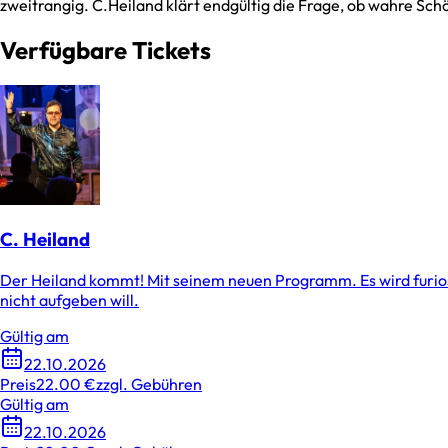
zweitrangig. C.Heiland klärt endgültig die Frage, ob wahre Sch
Verfügbare Tickets
C. Heiland
Der Heiland kommt! Mit seinem neuen Programm. Es wird furiose
nicht aufgeben will.
Gültig am
22.10.2026
Preis
22.00 €
zzgl. Gebühren
Gültig am
22.10.2026