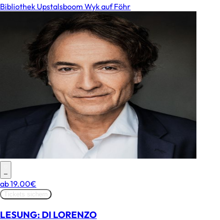
Bibliothek Upstalsboom Wyk auf Föhr
–
ab
19.00€
Tickets sichern
LESUNG: DI LORENZO