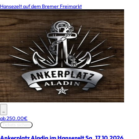
Hansezelt auf dem Bremer Freimarkt
–
ab
250.00€
Tickets sichern
Ankerplatz Aladin im Hansezelt Sa. 17.10.2026