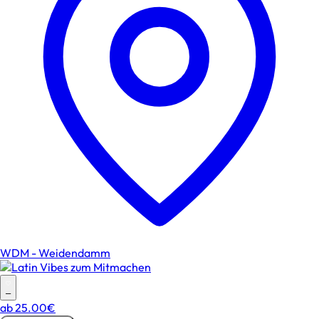
WDM - Weidendamm
–
ab
25.00€