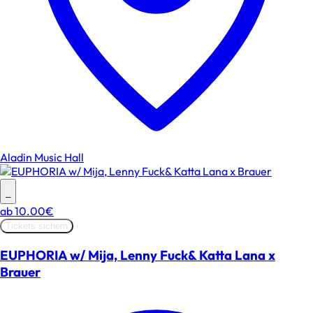
Aladin Music Hall
–
ab
10.00€
Tickets sichern
EUPHORIA w/ Mija, Lenny Fuck& Katta Lana x
Brauer