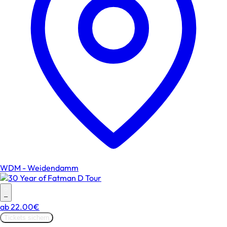
WDM - Weidendamm
–
ab
22.00€
Tickets sichern