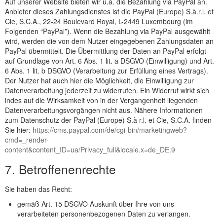
Auf unserer Website bieten wir u.a. die Bezahlung via PayPal an.
Anbieter dieses Zahlungsdienstes ist die PayPal (Europe) S.à.r.l. et
Cie, S.C.A., 22-24 Boulevard Royal, L-2449 Luxembourg (im
Folgenden “PayPal”). Wenn die Bezahlung via PayPal ausgewählt
wird, werden die von dem Nutzer eingegebenen Zahlungsdaten an
PayPal übermittelt. Die Übermittlung der Daten an PayPal erfolgt
auf Grundlage von Art. 6 Abs. 1 lit. a DSGVO (Einwilligung) und Art.
6 Abs. 1 lit. b DSGVO (Verarbeitung zur Erfüllung eines Vertrags).
Der Nutzer hat auch hier die Möglichkeit, die Einwilligung zur
Datenverarbeitung jederzeit zu widerrufen. Ein Widerruf wirkt sich
indes auf die Wirksamkeit von in der Vergangenheit liegenden
Datenverarbeitungsvorgängen nicht aus. Nähere Informationen
zum Datenschutz der PayPal (Europe) S.à r.l. et Cie, S.C.A. finden
Sie hier:
https://cms.paypal.com/de/cgi-bin/marketingweb?
cmd=_render-
content&content_ID=ua/Privacy_full&locale.x=de_DE.9
7. Betroffenenrechte
Sie haben das Recht:
gemäß Art. 15 DSGVO Auskunft über Ihre von uns
verarbeiteten personenbezogenen Daten zu verlangen.