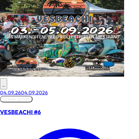
–
04.09.26
04.09.2026
Tickets sichern
VESBEACHI #6