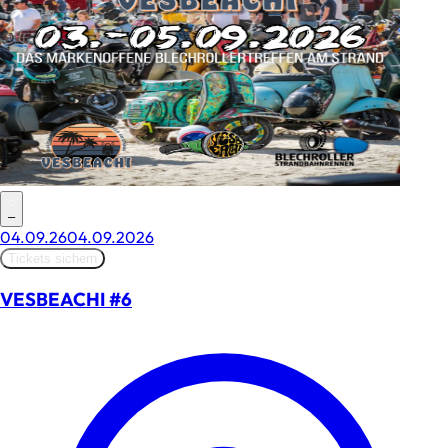
–
04.09.26
04.09.2026
Tickets sichern
VESBEACHI #6